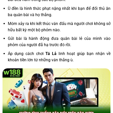
Ù đền là hình thức phạt nặng nhất khi bạn để đối thủ ăn
ba quân bài và họ thắng.
Móm xảy ra khi kết thúc ván đấu mà người chơi không sở
hữu bất kỳ một bộ phỏm nào.
Gửi bài là hành động đưa quân bài lẻ của mình vào
phỏm của người đã hạ trước đó rồi.
Áp dụng cách chơi
Tá Lả
linh hoạt giúp bạn nhận về
khoản tiền lớn từ những ván thắng ù.