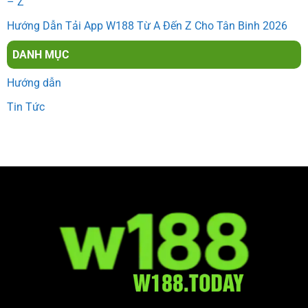
– Z
Hướng Dẫn Tải App W188 Từ A Đến Z Cho Tân Binh 2026
DANH MỤC
Hướng dẫn
Tin Tức