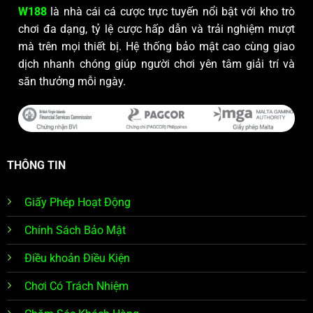
W188
là nhà cái cá cược trực tuyến nổi bật với kho trò
chơi đa dạng, tỷ lệ cược hấp dẫn và trải nghiệm mượt
mà trên mọi thiết bị. Hệ thống bảo mật cao cùng giao
dịch nhanh chóng giúp người chơi yên tâm giải trí và
săn thưởng mỗi ngày.
THÔNG TIN
Giấy Phép Hoạt Động
Chính Sách Bảo Mật
Điều khoản Điều Kiện
Chơi Có Trách Nhiệm