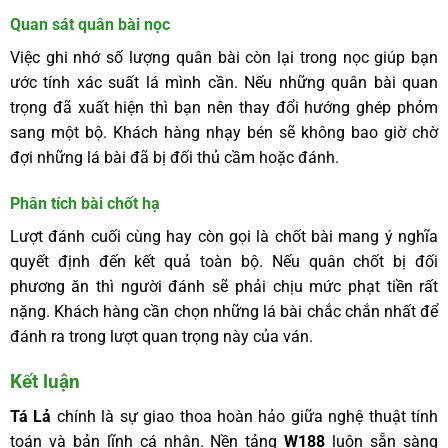
Quan sát quân bài nọc
Việc ghi nhớ số lượng quân bài còn lại trong nọc giúp bạn
ước tính xác suất lá mình cần. Nếu những quân bài quan
trọng đã xuất hiện thì bạn nên thay đổi hướng ghép phỏm
sang một bộ. Khách hàng nhạy bén sẽ không bao giờ chờ
đợi những lá bài đã bị đối thủ cầm hoặc đánh.
Phân tích bài chốt hạ
Lượt đánh cuối cùng hay còn gọi là chốt bài mang ý nghĩa
quyết định đến kết quả toàn bộ. Nếu quân chốt bị đối
phương ăn thì người đánh sẽ phải chịu mức phạt tiền rất
nặng. Khách hàng cần chọn những lá bài chắc chắn nhất để
đánh ra trong lượt quan trọng này của ván.
Kết luận
Tá Lả
chính là sự giao thoa hoàn hảo giữa nghệ thuật tính
toán và bản lĩnh cá nhân. Nền tảng
W188
luôn sẵn sàng