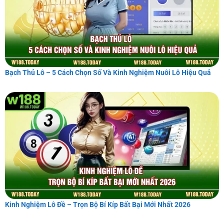
Bạch Thủ Lô – 5 Cách Chọn Số Và Kinh Nghiệm Nuôi Lô Hiệu Quả
Kinh Nghiệm Lô Đề – Trọn Bộ Bí Kíp Bất Bại Mới Nhất 2026