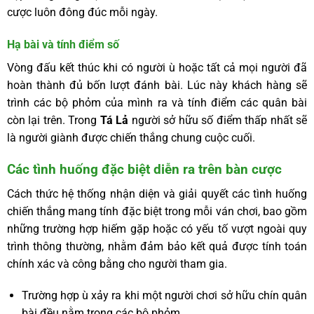
cược luôn đông đúc mỗi ngày.
Hạ bài và tính điểm số
Vòng đấu kết thúc khi có người ù hoặc tất cả mọi người đã
hoàn thành đủ bốn lượt đánh bài. Lúc này khách hàng sẽ
trình các bộ phỏm của mình ra và tính điểm các quân bài
còn lại trên. Trong
Tá Lả
người sở hữu số điểm thấp nhất sẽ
là người giành được chiến thắng chung cuộc cuối.
Các tình huống đặc biệt diễn ra trên bàn cược
Cách thức hệ thống nhận diện và giải quyết các tình huống
chiến thắng mang tính đặc biệt trong mỗi ván chơi, bao gồm
những trường hợp hiếm gặp hoặc có yếu tố vượt ngoài quy
trình thông thường, nhằm đảm bảo kết quả được tính toán
chính xác và công bằng cho người tham gia.
Trường hợp ù xảy ra khi một người chơi sở hữu chín quân
bài đều nằm trong các bộ phỏm.