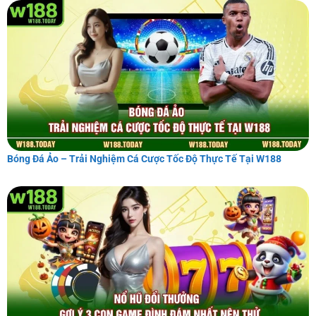
Bóng Đá Ảo – Trải Nghiệm Cá Cược Tốc Độ Thực Tế Tại W188