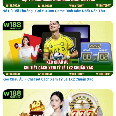
Nổ Hũ Đổi Thưởng | Gợi Ý 3 Con Game Đình Đám Nhất Nên Thử
Kèo Châu Âu – Chi Tiết Cách Xem Tỷ Lệ 1X2 Chuẩn Xác