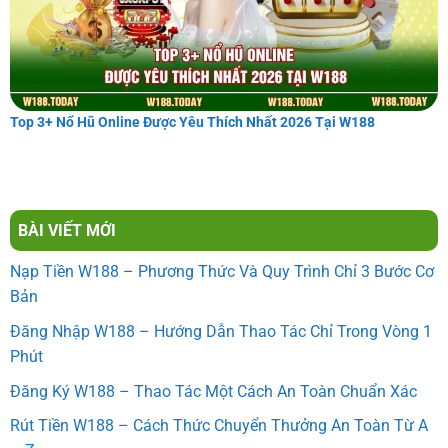
Top 3+ Nổ Hũ Online Được Yêu Thích Nhất 2026 Tại W188
BÀI VIẾT MỚI
Nạp Tiền W188 – Phương Thức Và Quy Trình Chỉ 3 Bước Cơ
Bản
Đăng Nhập W188 – Hướng Dẫn Thao Tác Chỉ Trong Vòng 1
Phút
Đăng Ký W188 – Thao Tác Một Cách An Toàn Chuẩn Xác
Rút Tiền W188 – Cách Thức Chuyển Thưởng An Toàn Từ A