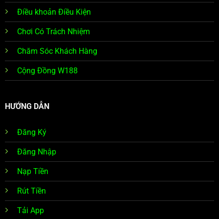
Làm gì khi quên mật khẩu đăng nhập?
Điều khoản Điều Kiện
Bạn có thể sử dụng chức năng khôi phục mật khẩu
Chơi Có Trách Nhiệm
hoặc liên hệ bộ phận hỗ trợ để được hướng dẫn nhanh
chóng.
Chăm Sóc Khách Hàng
Cộng Đồng W188
Vì sao nhiều người lựa chọn W188?
Nền tảng được đánh giá cao nhờ khả năng vận hành
ổn định, sản phẩm đa dạng và trải nghiệm thuận tiện
HƯỚNG DẪN
trên nhiều thiết bị.
Đăng Ký
🚀 W188 – Trải Nghiệm Giải Trí Trực Tuyến
Hiện Đại
Đăng Nhập
W188 hướng đến việc xây dựng môi trường giải trí trực
Nạp Tiền
tuyến an toàn, tiện lợi và đa dạng. Với sự đầu tư vào
công nghệ, chất lượng dịch vụ và trải nghiệm người
Rút Tiền
dùng, nền tảng đang trở thành một trong những lựa
Tải App
chọn được quan tâm trong năm 2026.