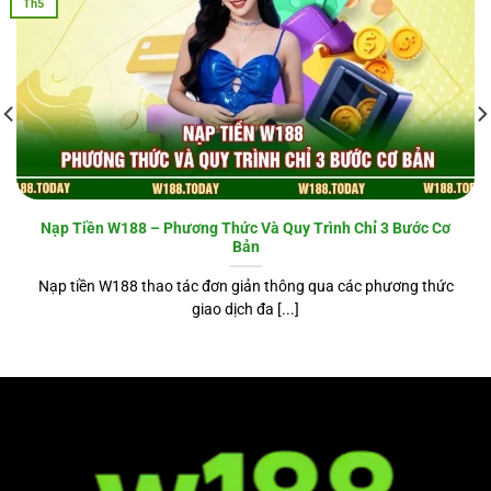
Th5
Đội ngũ hỗ trợ khách hàng hoạt động 24/7.
🎮 Sản Phẩm Được Yêu Thích Tại W188
Thể Thao Trực Tuyến
Cung cấp nhiều giải đấu trong nước và quốc tế cùng
hệ thống kèo phong phú, giúp người chơi dễ dàng theo
dõi và tham gia.
Nạp Tiền W188 – Phương Thức Và Quy Trình Chỉ 3 Bước Cơ
Bản
Casino Live
Nạp tiền W188 thao tác đơn giản thông qua các phương thức
Mang đến trải nghiệm giải trí tương tác thời gian thực
giao dịch đa [...]
với hình ảnh sắc nét và đường truyền ổn định.
Slot Game Đổi Thưởng
Kho trò chơi đa dạng chủ đề với nhiều tính năng hấp
dẫn và cơ hội săn thưởng giá trị.
Game Bài & Bắn Cá