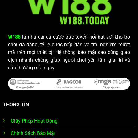
Các sản phẩm giải trí quen thuộc được tối ưu trên mọi
nền tảng, phù hợp với nhiều đối tượng người chơi.
❓ FAQ – Câu Hỏi Thường Gặp Về W188
W188
là nhà cái cá cược trực tuyến nổi bật với kho trò
W188 có hỗ trợ điện thoại không?
chơi đa dạng, tỷ lệ cược hấp dẫn và trải nghiệm mượt
Có. Hệ thống tương thích với Android, iOS và các trình
mà trên mọi thiết bị. Hệ thống bảo mật cao cùng giao
duyệt di động phổ biến.
dịch nhanh chóng giúp người chơi yên tâm giải trí và
săn thưởng mỗi ngày.
Người mới có dễ làm quen với nền tảng không?
Giao diện được thiết kế trực quan, giúp người chơi mới
dễ dàng thao tác và sử dụng.
THÔNG TIN
W188 có những chuyên mục nổi bật nào?
Người dùng có thể trải nghiệm thể thao, casino trực
Giấy Phép Hoạt Động
tuyến, slot game, game bài, bắn cá và nhiều sản phẩm
giải trí khác.
Chính Sách Bảo Mật