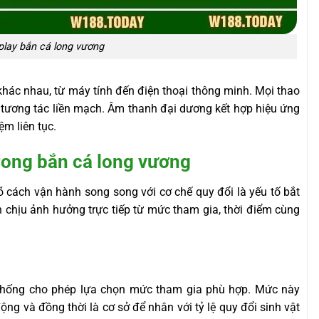
lay bắn cá long vương
ị khác nhau, từ máy tính đến điện thoại thông minh. Mọi thao
h tương tác liền mạch. Âm thanh đại dương kết hợp hiệu ứng
ệm liên tục.
rong bắn cá long vương
rõ cách vận hành song song với cơ chế quy đổi là yếu tố bắt
 chịu ảnh hưởng trực tiếp từ mức tham gia, thời điểm cùng
 thống cho phép lựa chọn mức tham gia phù hợp. Mức này
ộng và đồng thời là cơ sở để nhân với tỷ lệ quy đổi sinh vật