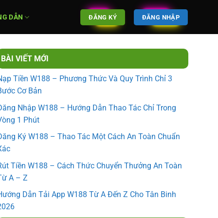
NG DẪN
ĐĂNG KÝ
ĐĂNG NHẬP
BÀI VIẾT MỚI
Nạp Tiền W188 – Phương Thức Và Quy Trình Chỉ 3
Bước Cơ Bản
Đăng Nhập W188 – Hướng Dẫn Thao Tác Chỉ Trong
Vòng 1 Phút
Đăng Ký W188 – Thao Tác Một Cách An Toàn Chuẩn
Xác
Rút Tiền W188 – Cách Thức Chuyển Thưởng An Toàn
Từ A – Z
Hướng Dẫn Tải App W188 Từ A Đến Z Cho Tân Binh
2026