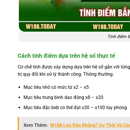
Tính điểm b
Cách tính điểm dựa trên hệ số thực tế
Cơ chế tính được xây dựng dựa trên hệ số gắn với từng
trị quy đổi khi xử lý thành công. Thông thường:
Mục tiêu nhỏ có mức từ x2 – x5
Mục tiêu trung bình dao động x8 – x20
Mục tiêu đặc biệt có thể đạt x30 – x100 tùy phòng
Xem Thêm:
W188 Lừa Đảo Không? Sự Thật Và Các