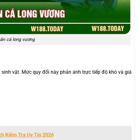
ắn cá long vương
 sinh vật. Mức quy đổi này phản ánh trực tiếp độ khó và giá
h Kiểm Tra Uy Tín 2026