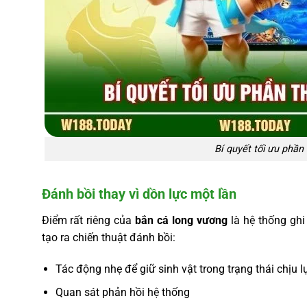
Bí quyết tối ưu phầ
Đánh bồi thay vì dồn lực một lần
Điểm rất riêng của
bắn cá long vương
là hệ thống ghi
tạo ra chiến thuật đánh bồi:
Tác động nhẹ để giữ sinh vật trong trạng thái chịu l
Quan sát phản hồi hệ thống