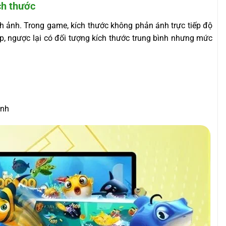
ch thước
nh ảnh. Trong game, kích thước không phản ánh trực tiếp độ
p, ngược lại có đối tượng kích thước trung bình nhưng mức
ịnh