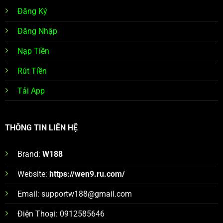
Đăng Ký
Đăng Nhập
Nạp Tiền
Rút Tiền
Tải App
THÔNG TIN LIÊN HỆ
Brand:
W188
Website:
https://wen9.ru.com/
Email:
supportw188@gmail.com
Điện Thoại: 0912585646