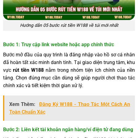
Hướng dẫn 05 bước rút tiền W188 về túi mới nhất
Bước 1: Truy cập link website hoặc app chính thức
Bước mở đầu của quy trình là đăng nhập vào hồ sơ cá nhân
đã hoàn tất xác minh danh tính. Tại giao diện trung tâm, khu
vực
rút tiền W188
nằm trong nhóm tiện ích chính của nền
tảng. Chọn đúng mục cần dùng sẽ giúp người chơi thao tác
chính xác và tiết kiệm thời gian xử lý.
Xem Thêm:
Đăng Ký W188 - Thao Tác Một Cách An
Toàn Chuẩn Xác
Bước 2: Liên kết tài khoản ngân hàng/ví điện tử đang dùng