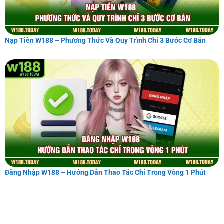
Nạp Tiền W188 – Phương Thức Và Quy Trình Chỉ 3 Bước Cơ Bản
Đăng Nhập W188 – Hướng Dẫn Thao Tác Chỉ Trong Vòng 1 Phút