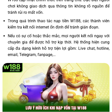
chơi không giao dịch qua thông tin không rõ nguồn để
tránh rủi ro mất vốn.
Trong quá trình thao tác nạp tiền W188, các thành viên
kiểm tra kết nối internet ổn định để tránh gián đoạn.
Nếu có sự cố hoặc thắc mắc, mọi người kết nối ngay với
chuyên gia để được hỗ trợ kịp thời. Hệ thống hiện cung
cấp đa dạng kênh hỗ trợ tiện lợi gồm: Live chat, hotline,
email, Telegram, fanpage,…