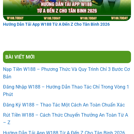
Hướng Dẫn Tải App W188 Từ A Đến Z Cho Tân Binh 2026
BÀI VIẾT MỚI
Nạp Tiền W188 – Phương Thức Và Quy Trình Chỉ 3 Bước Cơ
Bản
Đăng Nhập W188 – Hướng Dẫn Thao Tác Chỉ Trong Vòng 1
Phút
Đăng Ký W188 – Thao Tác Một Cách An Toàn Chuẩn Xác
Rút Tiền W188 – Cách Thức Chuyển Thưởng An Toàn Từ A
– Z
Hướng Dẫn Tải App W188 Từ A Đến Z Cho Tân Binh 2026