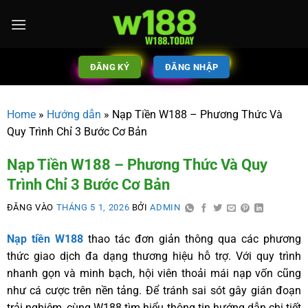
ĐĂNG KÝ
ĐĂNG NHẬP
Home
»
Hướng dẫn
»
Nạp Tiền W188 – Phương Thức Và
Quy Trình Chỉ 3 Bước Cơ Bản
Nạp Tiền W188 – Phương Thức Và Quy
Trình Chỉ 3 Bước Cơ Bản
ĐĂNG VÀO
THÁNG 5 1, 2026
BỞI
ADMIN
Nạp tiền W188
thao tác đơn giản thông qua các phương
thức giao dịch đa dạng thương hiệu hỗ trợ. Với quy trình
nhanh gọn và minh bạch, hội viên thoải mái nạp vốn cũng
như cá cược trên nền tảng. Để tránh sai sót gây gián đoạn
trải nghiệm, cùng W188 tìm hiểu thông tin hướng dẫn chi tiết