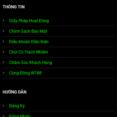
THÔNG TIN
Giấy Phép Hoạt Động
Chính Sách Bảo Mật
Điều khoản Điều Kiện
Chơi Có Trách Nhiệm
Chăm Sóc Khách Hàng
Cộng Đồng W188
HƯỚNG DẪN
Đăng Ký
Đăng Nhập