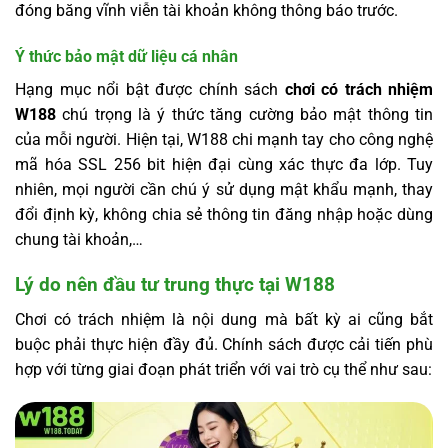
đóng băng vĩnh viễn tài khoản không thông báo trước.
Ý thức bảo mật dữ liệu cá nhân
Hạng mục nổi bật được chính sách
chơi có trách nhiệm
W188
chú trọng là ý thức tăng cường bảo mật thông tin
của mỗi người. Hiện tại, W188 chi mạnh tay cho công nghệ
mã hóa SSL 256 bit hiện đại cùng xác thực đa lớp. Tuy
nhiên, mọi người cần chú ý sử dụng mật khẩu mạnh, thay
đổi định kỳ, không chia sẻ thông tin đăng nhập hoặc dùng
chung tài khoản,…
Lý do nên đầu tư trung thực tại W188
Chơi có trách nhiệm là nội dung mà bất kỳ ai cũng bắt
buộc phải thực hiện đầy đủ. Chính sách được cải tiến phù
hợp với từng giai đoạn phát triển với vai trò cụ thể như sau: