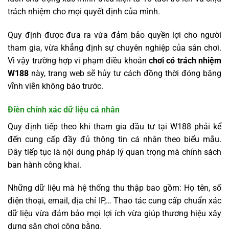
trách nhiệm cho mọi quyết định của mình.
Quy định được đưa ra vừa đảm bảo quyền lợi cho người
tham gia, vừa khẳng định sự chuyên nghiệp của sân chơi.
Vì vậy trường hợp vi phạm điều khoản
chơi có trách nhiệm
W188
này, trang web sẽ hủy tư cách đồng thời đóng băng
vĩnh viễn không báo trước.
Điền chính xác dữ liệu cá nhân
Quy định tiếp theo khi tham gia đầu tư tại W188 phải kể
đến cung cấp đầy đủ thông tin cá nhân theo biểu mẫu.
Đây tiếp tục là nội dung pháp lý quan trọng mà chính sách
ban hành công khai.
Những dữ liệu mà hệ thống thu thập bao gồm: Họ tên, số
điện thoại, email, địa chỉ IP,… Thao tác cung cấp chuẩn xác
dữ liệu vừa đảm bảo mọi lợi ích vừa giúp thương hiệu xây
dựng sân chơi công bằng.