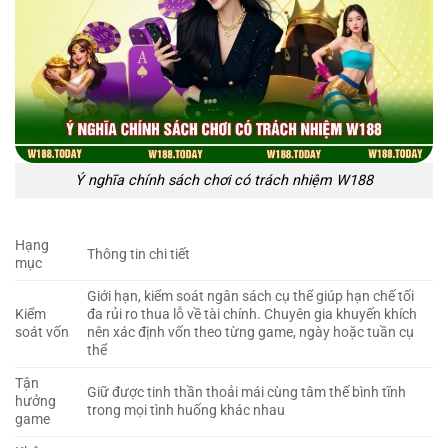
Ý nghĩa chính sách chơi có trách nhiệm W188
Hạng
Thông tin chi tiết
mục
Giới hạn, kiểm soát ngân sách cụ thể giúp hạn chế tối
Kiểm
đa rủi ro thua lỗ về tài chính. Chuyên gia khuyến khích
soát vốn
nên xác định vốn theo từng game, ngày hoặc tuần cụ
thể
Tận
Giữ được tinh thần thoải mái cùng tâm thế bình tĩnh
hưởng
trong mọi tình huống khác nhau
game