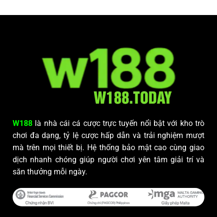
W188
là nhà cái cá cược trực tuyến nổi bật với kho trò
chơi đa dạng, tỷ lệ cược hấp dẫn và trải nghiệm mượt
mà trên mọi thiết bị. Hệ thống bảo mật cao cùng giao
dịch nhanh chóng giúp người chơi yên tâm giải trí và
săn thưởng mỗi ngày.