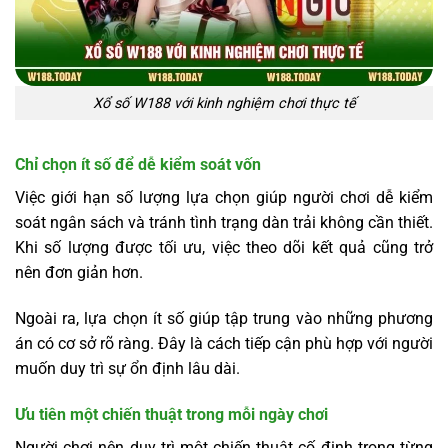
Xổ số W188 với kinh nghiệm chơi thực tế
Chỉ chọn ít số để dễ kiểm soát vốn
Việc giới hạn số lượng lựa chọn giúp người chơi dễ kiểm
soát ngân sách và tránh tình trạng dàn trải không cần thiết.
Khi số lượng được tối ưu, việc theo dõi kết quả cũng trở
nên đơn giản hơn.
Ngoài ra, lựa chọn ít số giúp tập trung vào những phương
án có cơ sở rõ ràng. Đây là cách tiếp cận phù hợp với người
muốn duy trì sự ổn định lâu dài.
Ưu tiên một chiến thuật trong mỗi ngày chơi
Người chơi nên duy trì một chiến thuật cố định trong từng