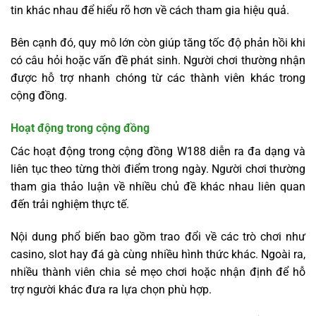
tin khác nhau để hiểu rõ hơn về cách tham gia hiệu quả.
Bên cạnh đó, quy mô lớn còn giúp tăng tốc độ phản hồi khi
có câu hỏi hoặc vấn đề phát sinh. Người chơi thường nhận
được hỗ trợ nhanh chóng từ các thành viên khác trong
cộng đồng.
Hoạt động trong cộng đồng
Các hoạt động trong cộng đồng W188 diễn ra đa dạng và
liên tục theo từng thời điểm trong ngày. Người chơi thường
tham gia thảo luận về nhiều chủ đề khác nhau liên quan
đến trải nghiệm thực tế.
Nội dung phổ biến bao gồm trao đổi về các trò chơi như
casino, slot hay đá gà cùng nhiều hình thức khác. Ngoài ra,
nhiều thành viên chia sẻ mẹo chơi hoặc nhận định để hỗ
trợ người khác đưa ra lựa chọn phù hợp.