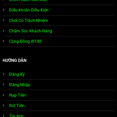
Điều khoản Điều Kiện
Chơi Có Trách Nhiệm
Chăm Sóc Khách Hàng
Cộng Đồng W188
HƯỚNG DẪN
Đăng Ký
Đăng Nhập
Nạp Tiền
Rút Tiền
Tải App