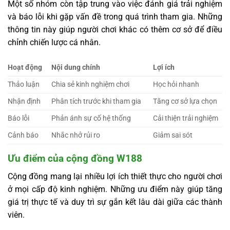
Một số nhóm còn tập trung vào việc đánh giá trải nghiệm
và báo lỗi khi gặp vấn đề trong quá trình tham gia. Những
thông tin này giúp người chơi khác có thêm cơ sở để điều
chỉnh chiến lược cá nhân.
Hoạt động
Nội dung chính
Lợi ích
Thảo luận
Chia sẻ kinh nghiệm chơi
Học hỏi nhanh
Nhận định
Phân tích trước khi tham gia
Tăng cơ sở lựa chọn
Báo lỗi
Phản ánh sự cố hệ thống
Cải thiện trải nghiệm
Cảnh báo
Nhắc nhở rủi ro
Giảm sai sót
Ưu điểm của cộng đồng W188
Cộng đồng mang lại nhiều lợi ích thiết thực cho người chơi
ở mọi cấp độ kinh nghiệm. Những ưu điểm này giúp tăng
giá trị thực tế và duy trì sự gắn kết lâu dài giữa các thành
viên.