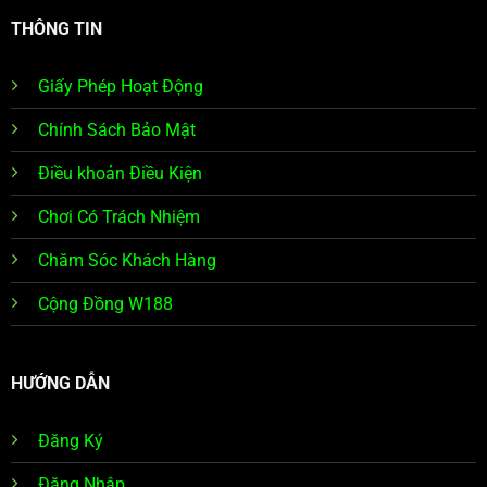
THÔNG TIN
Giấy Phép Hoạt Động
Chính Sách Bảo Mật
Điều khoản Điều Kiện
Chơi Có Trách Nhiệm
Chăm Sóc Khách Hàng
Cộng Đồng W188
HƯỚNG DẪN
Đăng Ký
Đăng Nhập