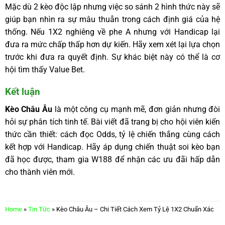
Mặc dù 2 kèo độc lập nhưng việc so sánh 2 hình thức này sẽ
giúp bạn nhìn ra sự mâu thuẫn trong cách định giá của hệ
thống. Nếu 1X2 nghiêng về phe A nhưng với Handicap lại
đưa ra mức chấp thấp hơn dự kiến. Hãy xem xét lại lựa chọn
trước khi đưa ra quyết định. Sự khác biệt này có thể là cơ
hội tìm thấy Value Bet.
Kết luận
Kèo Châu Âu
là một công cụ mạnh mẽ, đơn giản nhưng đòi
hỏi sự phân tích tinh tế. Bài viết đã trang bị cho hội viên kiến
thức cần thiết: cách đọc Odds, tỷ lệ chiến thắng cùng cách
kết hợp với Handicap. Hãy áp dụng chiến thuật soi kèo bạn
đã học được, tham gia W188 để nhận các ưu đãi hấp dẫn
cho thành viên mới.
Home
»
Tin Tức
»
Kèo Châu Âu – Chi Tiết Cách Xem Tỷ Lệ 1X2 Chuẩn Xác