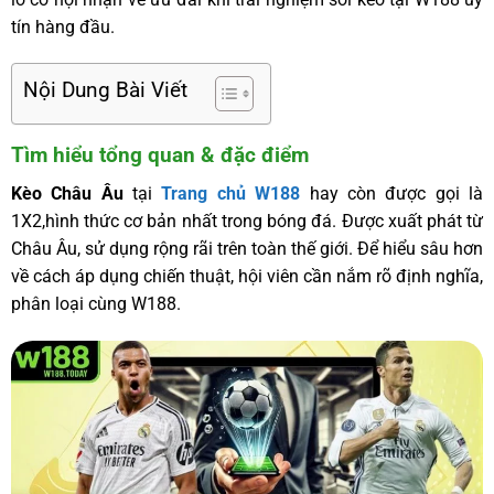
tín hàng đầu.
Nội Dung Bài Viết
Tìm hiểu tổng quan & đặc điểm
Kèo Châu Âu
tại
Trang chủ W188
hay còn được gọi là
1X2,hình thức cơ bản nhất trong bóng đá. Được xuất phát từ
Châu Âu, sử dụng rộng rãi trên toàn thế giới. Để hiểu sâu hơn
về cách áp dụng chiến thuật, hội viên cần nắm rõ định nghĩa,
phân loại cùng W188.