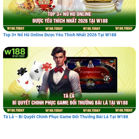
Top 3+ Nổ Hũ Online Được Yêu Thích Nhất 2026 Tại W188
Tá Lả – Bí Quyết Chinh Phục Game Đổi Thưởng Bài Lá Tại W188