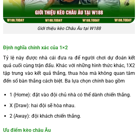
Giới thiệu kèo Châu Âu tại W188
Định nghĩa chính xác của 1×2
Tỷ lệ này được nhà cái đưa ra để người chơi dự đoán kết
quả cuối cùng trận đấu. Khác với những hình thức khác, 1X2
tập trung vào kết quả thắng, thua hòa mà không quan tâm
đến số bàn thắng cách biệt. Ba lựa chọn chính bao gồm
1 (Home): đặt vào đội chủ nhà có thể dành chiến thắng.
X (Draw): hai đội sẽ hòa nhau.
2 (Away): đội khách chiến thắng.
Ưu điểm kèo châu Âu