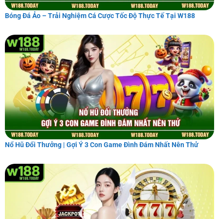
Bóng Đá Ảo – Trải Nghiệm Cá Cược Tốc Độ Thực Tế Tại W188
Nổ Hũ Đổi Thưởng | Gợi Ý 3 Con Game Đình Đám Nhất Nên Thử