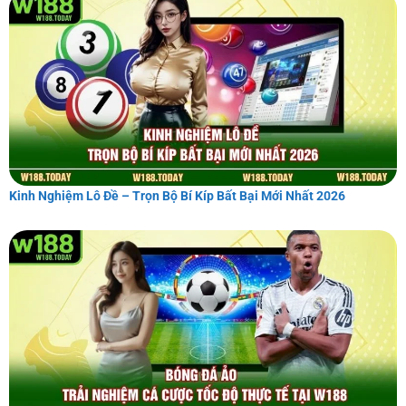
Kinh Nghiệm Lô Đề – Trọn Bộ Bí Kíp Bất Bại Mới Nhất 2026