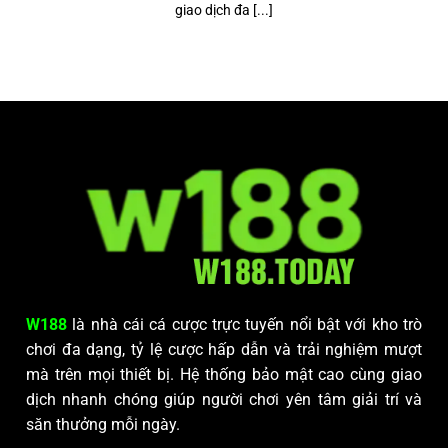
giao dịch đa [...]
W188
là nhà cái cá cược trực tuyến nổi bật với kho trò
chơi đa dạng, tỷ lệ cược hấp dẫn và trải nghiệm mượt
mà trên mọi thiết bị. Hệ thống bảo mật cao cùng giao
dịch nhanh chóng giúp người chơi yên tâm giải trí và
săn thưởng mỗi ngày.