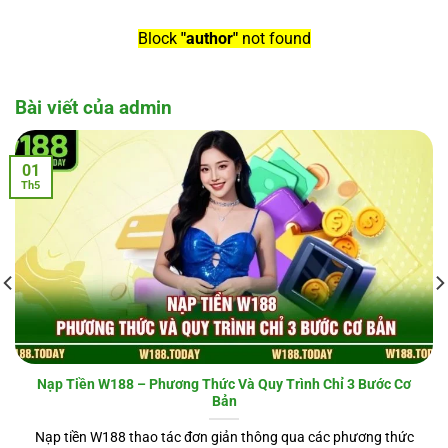
Block
"author"
not found
Bài viết của admin
01
Th5
Nạp Tiền W188 – Phương Thức Và Quy Trình Chỉ 3 Bước Cơ
Bản
Nạp tiền W188 thao tác đơn giản thông qua các phương thức