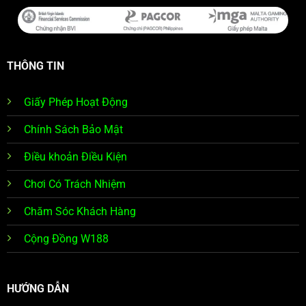
THÔNG TIN
Giấy Phép Hoạt Động
Chính Sách Bảo Mật
Điều khoản Điều Kiện
Chơi Có Trách Nhiệm
Chăm Sóc Khách Hàng
Cộng Đồng W188
HƯỚNG DẪN