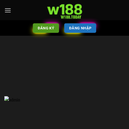
ĐĂNG KÝ
ĐĂNG NHẬP