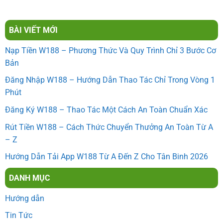
BÀI VIẾT MỚI
Nạp Tiền W188 – Phương Thức Và Quy Trình Chỉ 3 Bước Cơ
Bản
Đăng Nhập W188 – Hướng Dẫn Thao Tác Chỉ Trong Vòng 1
Phút
Đăng Ký W188 – Thao Tác Một Cách An Toàn Chuẩn Xác
Rút Tiền W188 – Cách Thức Chuyển Thưởng An Toàn Từ A
– Z
Hướng Dẫn Tải App W188 Từ A Đến Z Cho Tân Binh 2026
DANH MỤC
Hướng dẫn
Tin Tức