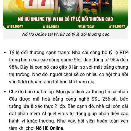
Nổ Hũ Online tại W188 có tỷ lệ đổi thưởng cao
Tỷ lệ đổi thưởng cạnh tranh: Nhà cái công bố tỷ lệ RTP
trung bình của các dòng game Slot dao động từ 96% đến
98%. Đây là con số cao gấp 3 lần so với mặt bằng chung
thị trường. Nhờ đó, người chơi sẽ có nhiều cơ hội thu hồi
vốn & lợi nhuận tăng tốt hơn khi tham gia.
Chế độ bảo mật 5 lớp: Mọi giao dịch và thông tin cá nhân
đều được mã hoá bằng công nghệ SSL 256-bit, bức
tường lửa & xác thực 2 lớp. Bên cạnh đó, nhà cái còn cài
đặt phần mềm AI quét virus tự động giúp nhận diện các
hành vi khác thường. Như vậy, hội viên hoàn toàn yên
tâm khi chơi
Nổ Hũ Online
.