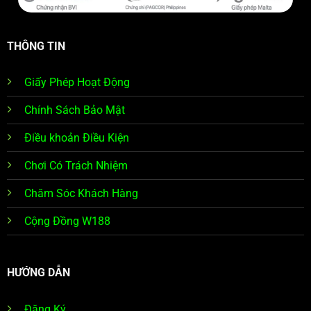
THÔNG TIN
Giấy Phép Hoạt Động
Chính Sách Bảo Mật
Điều khoản Điều Kiện
Chơi Có Trách Nhiệm
Chăm Sóc Khách Hàng
Cộng Đồng W188
HƯỚNG DẪN
Đăng Ký