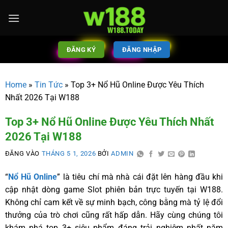
ĐĂNG KÝ
ĐĂNG NHẬP
Home
»
Tin Tức
»
Top 3+ Nổ Hũ Online Được Yêu Thích
Nhất 2026 Tại W188
Top 3+ Nổ Hũ Online Được Yêu Thích Nhất
2026 Tại W188
ĐĂNG VÀO
THÁNG 5 1, 2026
BỞI
ADMIN
“
Nổ Hũ Online
” là tiêu chí mà nhà cái đặt lên hàng đầu khi
cập nhật dòng game Slot phiên bản trực tuyến tại W188.
Không chỉ cam kết về sự minh bạch, công bằng mà tỷ lệ đổi
thưởng của trò chơi cũng rất hấp dẫn. Hãy cùng chúng tôi
khám phá top 3+ siêu phẩm đáng trải nghiệm nhất năm