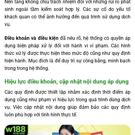
Nền tảng không chịu trách nhiệm đối với những rủi ro phát
sinh ngoài tầm kiểm soát hợp lý. Các sự cố do yếu tố
khách quan có thể ảnh hưởng đến quá trình sử dụng dịch
vụ.
Điều khoản và điều kiện
đã nêu rõ, hệ thống có quyền áp
dụng biện pháp xử lý đối với hành vi vi phạm. Các hình
thức xử lý được thực hiện theo mức độ cũng như quy định
hiện hành. Mục đích là để duy trì sự công bằng, minh bạch
trong trong hệ thống.
Hiệu lực điều khoản, cập nhật nội dung áp dụng
Các quy định được thiết lập nhằm xác định thời điểm áp
dụng cũng như phạm vi hiệu lực trong quá trình dùng dịch
vụ. Việc cập nhật nội dung giúp đảm bảo các quy định
luôn phù hợp với tình hình thực tế.