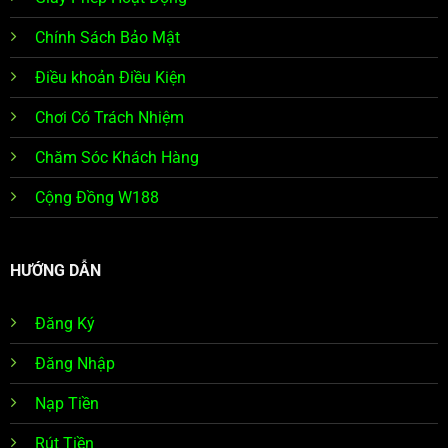
Chính Sách Bảo Mật
Điều khoản Điều Kiện
Chơi Có Trách Nhiệm
Chăm Sóc Khách Hàng
Cộng Đồng W188
HƯỚNG DẪN
Đăng Ký
Đăng Nhập
Nạp Tiền
Rút Tiền