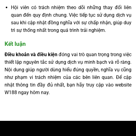
Hội viên có trách nhiệm theo dõi những thay đổi liên
quan đến quy định chung. Việc tiếp tục sử dụng dịch vụ
sau khi cập nhật đồng nghĩa với sự chấp nhận, giúp duy
trì sự thống nhất trong quá trình trải nghiệm.
Kết luận
Điều khoản và điều kiện
đóng vai trò quan trọng trong việc
thiết lập nguyên tắc sử dụng dịch vụ minh bạch và rõ ràng.
Nội dung giúp người dùng hiểu đúng quyền, nghĩa vụ cũng
như phạm vi trách nhiệm của các bên liên quan. Để cập
nhật thông tin đầy đủ nhất, bạn hãy truy cập vào website
W188 ngay hôm nay.