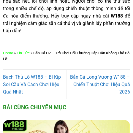
họa sắc nét, lối chơi linh hoạt. Người chơi có thể thử sức
trong nhiều chế độ, áp dụng chiến thuật thông minh để tối
đa hóa điểm thưởng. Hãy truy cập ngay nhà cái
W188
để
trải nghiệm cảm giác săn cá thú vị và giành lấy phần thưởng
hấp dẫn!
Home
»
Tin Tức
»
Bắn Cá H2 – Trò Chơi Đổi Thưởng Hấp Dẫn Không Thể Bỏ
Lỡ
Bạch Thủ Lô W188 – Bí Kíp
Bắn Cá Long Vương W188 –
Soi Cầu Và Cách Chơi Hiệu
Chiến Thuật Chơi Hiệu Quả
Quả Nhất
2026
BÀI CÙNG CHUYÊN MỤC