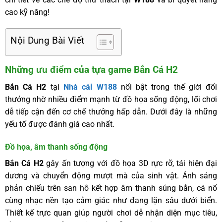
cao kỹ năng!
Nội Dung Bài Viết
Những ưu điểm của tựa game Bắn Cá H2
Bắn Cá H2
tại
Nhà cái W188
nổi bật trong thế giới đổi
thưởng nhờ nhiều điểm mạnh từ đồ họa sống động, lối chơi
dễ tiếp cận đến cơ chế thưởng hấp dẫn. Dưới đây là những
yếu tố được đánh giá cao nhất.
Đồ họa, âm thanh sống động
Bắn Cá H2
gây ấn tượng với đồ họa 3D rực rỡ, tái hiện đại
dương và chuyển động mượt mà của sinh vật. Ánh sáng
phản chiếu trên san hô kết hợp âm thanh súng bắn, cá nổ
cùng nhạc nền tạo cảm giác như đang lặn sâu dưới biển.
Thiết kế trực quan giúp người chơi dễ nhận diện mục tiêu,