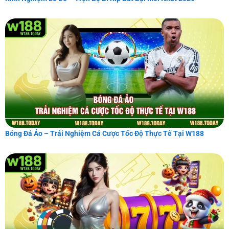
Bóng Đá Ảo – Trải Nghiệm Cá Cược Tốc Độ Thực Tế Tại W188