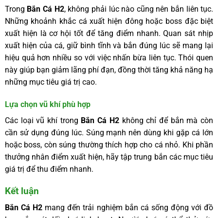
Trong
Bắn Cá H2
, không phải lúc nào cũng nên bắn liên tục.
Những khoảnh khắc cá xuất hiện đông hoặc boss đặc biệt
xuất hiện là cơ hội tốt để tăng điểm nhanh. Quan sát nhịp
xuất hiện của cá, giữ bình tĩnh và bắn đúng lúc sẽ mang lại
hiệu quả hơn nhiều so với việc nhấn bừa liên tục. Thói quen
này giúp bạn giảm lãng phí đạn, đồng thời tăng khả năng hạ
những mục tiêu giá trị cao.
Lựa chọn vũ khí phù hợp
Các loại vũ khí trong
Bắn Cá H2
không chỉ để bắn mà còn
cần sử dụng đúng lúc. Súng mạnh nên dùng khi gặp cá lớn
hoặc boss, còn súng thường thích hợp cho cá nhỏ. Khi phần
thưởng nhân điểm xuất hiện, hãy tập trung bắn các mục tiêu
giá trị để thu điểm nhanh.
Kết luận
Bắn Cá H2
mang đến trải nghiệm bắn cá sống động với đồ