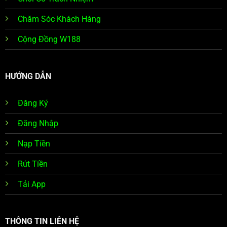
Chăm Sóc Khách Hàng
Cộng Đồng W188
HƯỚNG DẪN
Đăng Ký
Đăng Nhập
Nạp Tiền
Rút Tiền
Tải App
THÔNG TIN LIÊN HỆ